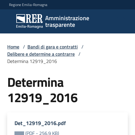
Vai al contenuto
Vai alla navigazione
Vai al footer
Regione Emilia-Romagna
Amministrazione
Amministrazione
trasparente
trasparente
Home
/
Bandi di gara e contratti
/
Sottosezioni
Delibere e determine a contrarre
/
Determina 12919_2016
Determina
Accesso
12919_2016
Det_12919_2016.pdf
(
PDF
-
256,9 KB
)