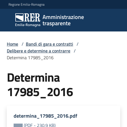
Vai al contenuto
Vai alla navigazione
Vai al footer
Regione Emilia-Romagna
Amministrazione
Amministrazione
trasparente
trasparente
Home
/
Bandi di gara e contratti
/
Sottosezioni
Delibere e determine a contrarre
/
Determina 17985_2016
Determina
Accesso
17985_2016
determina_17985_2016.pdf
(
PDF
-
230,9 KB
)