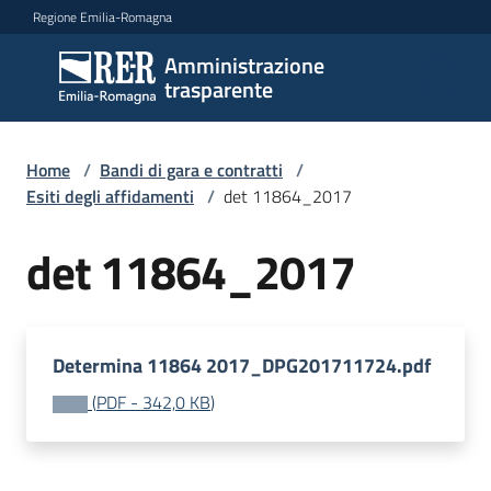
Vai al contenuto
Vai alla navigazione
Vai al footer
Regione Emilia-Romagna
Amministrazione
Amministrazione
trasparente
trasparente
Home
/
Bandi di gara e contratti
/
Sottosezioni
Esiti degli affidamenti
/
det 11864_2017
det 11864_2017
Accesso
Determina 11864 2017_DPG201711724.pdf
(
PDF
-
342,0 KB
)