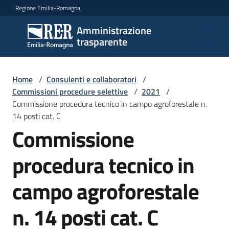
Vai al contenuto
Vai alla navigazione
Vai al footer
Regione Emilia-Romagna
Amministrazione
Amministrazione
trasparente
trasparente
Home
/
Consulenti e collaboratori
/
Sottosezioni
Commissioni procedure selettive
/
2021
/
Commissione procedura tecnico in campo agroforestale n.
14 posti cat. C
Commissione
Accesso
procedura tecnico in
campo agroforestale
n. 14 posti cat. C