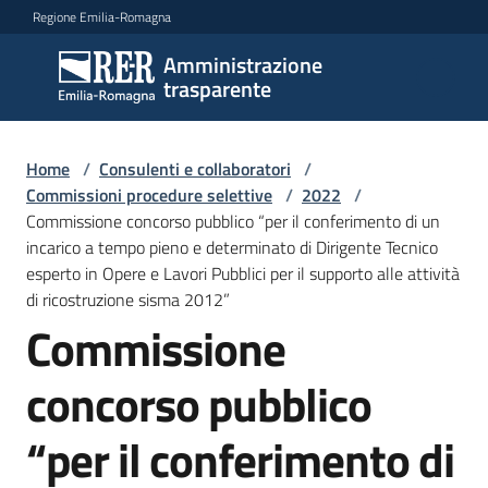
Vai al contenuto
Vai alla navigazione
Vai al footer
Regione Emilia-Romagna
Amministrazione
Amministrazione
trasparente
trasparente
Home
/
Consulenti e collaboratori
/
Sottosezioni
Commissioni procedure selettive
/
2022
/
Commissione concorso pubblico “per il conferimento di un
incarico a tempo pieno e determinato di Dirigente Tecnico
esperto in Opere e Lavori Pubblici per il supporto alle attività
Accesso
di ricostruzione sisma 2012”
Commissione
concorso pubblico
“per il conferimento di