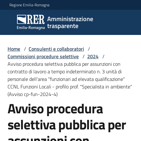
Vai al contenuto
Vai alla navigazione
Vai al footer
Regione Emilia-Romagna
Amministrazione
Amministrazione
trasparente
trasparente
Home
/
Consulenti e collaboratori
/
Sottosezioni
Commissioni procedure selettive
/
2024
/
Avviso procedura selettiva pubblica per assunzioni con
contratto di lavoro a tempo indeterminato n. 3 unità di
personale dell'area "funzionari ad elevata qualificazione"
Accesso
CCNL Funzioni Locali - profilo prof. "Specialista in ambiente"
(Avviso cp-fun-2024-4)
Avviso procedura
selettiva pubblica per
assunzioni con