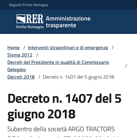
Vai al contenuto
Vai alla navigazione
Vai al footer
Regione Emilia-Romagna
Amministrazione
Amministrazione
trasparente
trasparente
Home
/
Interventi straordinari e di emergenza
/
Sottosezioni
Sisma 2012
/
Decreti del Presidente in qualità di Commissario
/
Delegato
Decreti 2018
/
Decreto n. 1407 del 5 giugno 2018
Accesso
Decreto n. 1407 del 5
giugno 2018
Subentro della società ARGO TRACTORS 