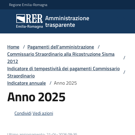
Vai al contenuto
Vai alla navigazione
Vai al footer
Regione Emilia-Romagna
Amministrazione
Amministrazione
trasparente
trasparente
Home
/
Pagamenti dell'amministrazione
/
Sottosezioni
Commissario Straordinario alla Ricostruzione Sisma
/
2012
Indicatore di tempestività dei pagamenti Commissario
/
Straordinario
Accesso
Indicatore annuale
/
Anno 2025
Anno 2025
Condividi
Vedi azioni
Ultimo aggiornamento
:
21-04-2026 09:35