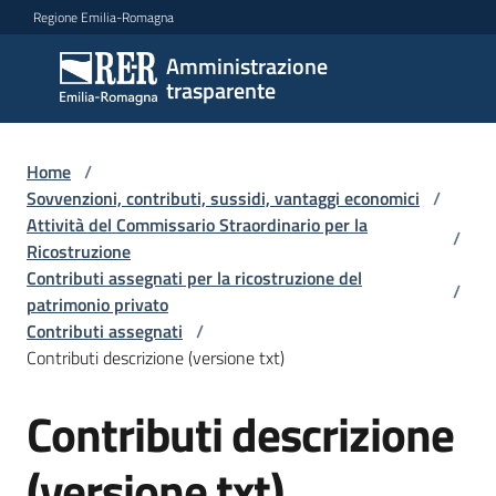
Vai al contenuto
Vai alla navigazione
Vai al footer
Regione Emilia-Romagna
Amministrazione
Amministrazione
trasparente
trasparente
Home
/
Sottosezioni
Sovvenzioni, contributi, sussidi, vantaggi economici
/
Attività del Commissario Straordinario per la
/
Ricostruzione
Contributi assegnati per la ricostruzione del
Accesso
/
patrimonio privato
Contributi assegnati
/
Contributi descrizione (versione txt)
Contributi descrizione
(versione txt)