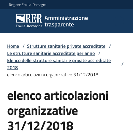
Vai al contenuto
Vai alla navigazione
Vai al footer
Regione Emilia-Romagna
Amministrazione
Amministrazione
trasparente
trasparente
Home
/
Strutture sanitarie private accreditate
/
Sottosezioni
Le strutture sanitarie accreditate per anno
/
Elenco delle strutture sanitarie private accreditate
/
2018
elenco articolazioni organizzative 31/12/2018
Accesso
elenco articolazioni
organizzative
31/12/2018