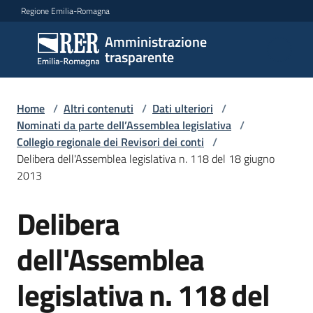
Vai al contenuto
Vai alla navigazione
Vai al footer
Regione Emilia-Romagna
Amministrazione
Amministrazione
trasparente
trasparente
Home
/
Altri contenuti
/
Dati ulteriori
/
Sottosezioni
Nominati da parte dell’Assemblea legislativa
/
Collegio regionale dei Revisori dei conti
/
Delibera dell'Assemblea legislativa n. 118 del 18 giugno
2013
Accesso
Delibera
dell'Assemblea
legislativa n. 118 del