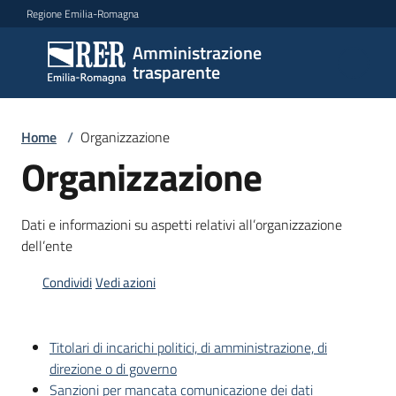
Vai al contenuto
Vai alla navigazione
Vai al footer
Regione Emilia-Romagna
Amministrazione
Amministrazione
trasparente
trasparente
Home
/
Organizzazione
Sottosezioni
Organizzazione
Dati e informazioni su aspetti relativi all’organizzazione
Accesso
dell’ente
Condividi
Vedi azioni
Titolari di incarichi politici, di amministrazione, di
direzione o di governo
Sanzioni per mancata comunicazione dei dati