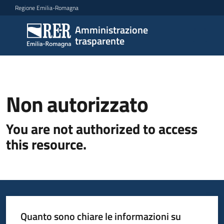
Vai al contenuto
Vai alla navigazione
Vai al footer
Regione Emilia-Romagna
Amministrazione
Amministrazione
trasparente
trasparente
Sottosezioni
Non autorizzato
You are not authorized to access
Accesso
this resource.
Quanto sono chiare le informazioni su