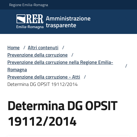
Vai al contenuto
Vai alla navigazione
Vai al footer
Regione Emilia-Romagna
Amministrazione
Amministrazione
trasparente
trasparente
Home
/
Altri contenuti
/
Sottosezioni
Prevenzione della corruzione
/
Prevenzione della corruzione nella Regione Emilia-
/
Romagna
Prevenzione della corruzione - Atti
/
Accesso
Determina DG OPSIT 19112/2014
Determina DG OPSIT
19112/2014