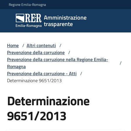
Vai al contenuto
Vai alla navigazione
Vai al footer
Regione Emilia-Romagna
Amministrazione
Amministrazione
trasparente
trasparente
Home
/
Altri contenuti
/
Sottosezioni
Prevenzione della corruzione
/
Prevenzione della corruzione nella Regione Emilia-
/
Romagna
Prevenzione della corruzione - Atti
/
Accesso
Determinazione 9651/2013
Determinazione
9651/2013