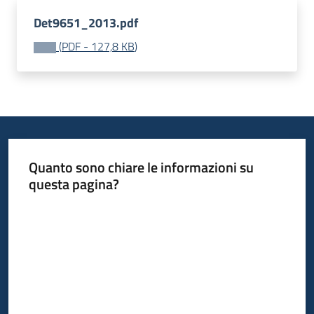
Det9651_2013.pdf
(
PDF
-
127,8 KB
)
Quanto sono chiare le informazioni su
questa pagina?
Valuta da 1 a 5 stelle