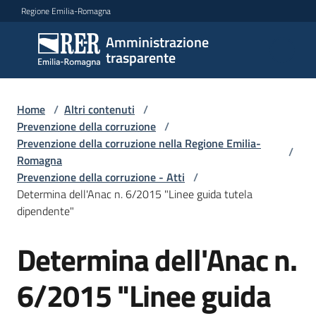
Vai al contenuto
Vai alla navigazione
Vai al footer
Regione Emilia-Romagna
Amministrazione
Amministrazione
trasparente
trasparente
Home
/
Altri contenuti
/
Sottosezioni
Prevenzione della corruzione
/
Prevenzione della corruzione nella Regione Emilia-
/
Romagna
Prevenzione della corruzione - Atti
/
Accesso
Determina dell'Anac n. 6/2015 "Linee guida tutela
dipendente"
Determina dell'Anac n.
6/2015 "Linee guida