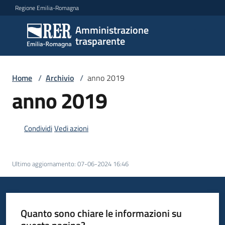
Vai al contenuto
Vai alla navigazione
Vai al footer
Regione Emilia-Romagna
Amministrazione
Amministrazione
trasparente
trasparente
Home
/
Archivio
/
anno 2019
Sottosezioni
anno 2019
Condividi
Vedi azioni
Accesso
Ultimo aggiornamento
:
07-06-2024 16:46
Quanto sono chiare le informazioni su