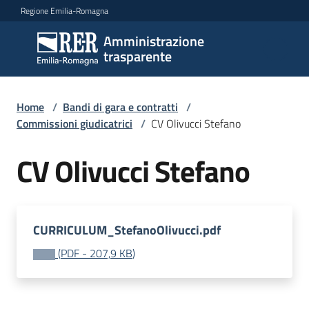
Vai al contenuto
Vai alla navigazione
Vai al footer
Regione Emilia-Romagna
Amministrazione
Amministrazione
trasparente
trasparente
Home
/
Bandi di gara e contratti
/
Sottosezioni
Commissioni giudicatrici
/
CV Olivucci Stefano
CV Olivucci Stefano
Accesso
CURRICULUM_StefanoOlivucci.pdf
(
PDF
-
207,9 KB
)