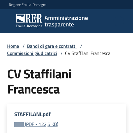
Vai al contenuto
Vai alla navigazione
Vai al footer
Regione Emilia-Romagna
Amministrazione
Amministrazione
trasparente
trasparente
Home
/
Bandi di gara e contratti
/
Sottosezioni
Commissioni giudicatrici
/
CV Staffilani Francesca
CV Staffilani
Accesso
Francesca
STAFFILANI.pdf
(
PDF
-
122,5 KB
)