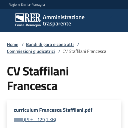
Vai al contenuto
Vai alla navigazione
Vai al footer
Regione Emilia-Romagna
Amministrazione
Amministrazione
trasparente
trasparente
Home
/
Bandi di gara e contratti
/
Sottosezioni
Commissioni giudicatrici
/
CV Staffilani Francesca
CV Staffilani
Accesso
Francesca
curriculum Francesca Staffilani.pdf
(
PDF
-
129,1 KB
)