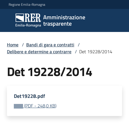
Vai al contenuto
Vai alla navigazione
Vai al footer
Regione Emilia-Romagna
Amministrazione
Amministrazione
trasparente
trasparente
Home
/
Bandi di gara e contratti
/
Sottosezioni
Delibere e determine a contrarre
/
Det 19228/2014
Det 19228/2014
Accesso
Det19228.pdf
(
PDF
-
248,0 KB
)