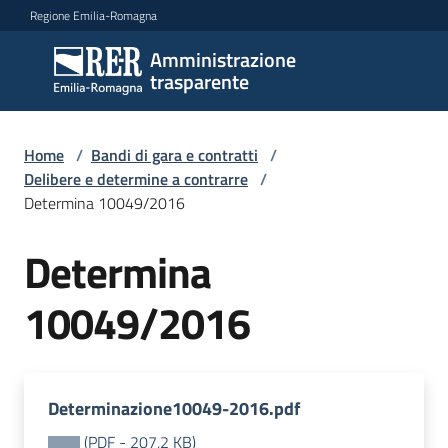
Vai al contenuto
Vai alla navigazione
Vai al footer
Regione Emilia-Romagna
Amministrazione
Amministrazione
trasparente
trasparente
Home
/
Bandi di gara e contratti
/
Sottosezioni
Delibere e determine a contrarre
/
Determina 10049/2016
Determina
Accesso
10049/2016
Determinazione10049-2016.pdf
(
PDF
-
207,2 KB
)