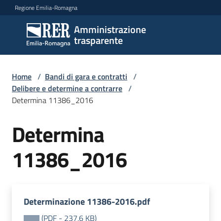
Vai al contenuto
Vai alla navigazione
Vai al footer
Regione Emilia-Romagna
Amministrazione
Amministrazione
trasparente
trasparente
Home
/
Bandi di gara e contratti
/
Sottosezioni
Delibere e determine a contrarre
/
Determina 11386_2016
Determina
Accesso
11386_2016
Determinazione 11386-2016.pdf
(
PDF
-
237,6 KB
)