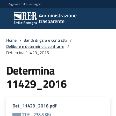
Vai al contenuto
Vai alla navigazione
Vai al footer
Regione Emilia-Romagna
Amministrazione
Amministrazione
trasparente
trasparente
Home
/
Bandi di gara e contratti
/
Sottosezioni
Delibere e determine a contrarre
/
Determina 11429_2016
Determina
Accesso
11429_2016
Det_11429_2016.pdf
(
PDF
-
238,8 KB
)