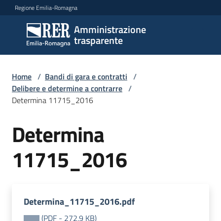
Vai al contenuto
Vai alla navigazione
Vai al footer
Regione Emilia-Romagna
Amministrazione
Amministrazione
trasparente
trasparente
Home
/
Bandi di gara e contratti
/
Sottosezioni
Delibere e determine a contrarre
/
Determina 11715_2016
Determina
Accesso
11715_2016
Determina_11715_2016.pdf
(
PDF
-
272,9 KB
)