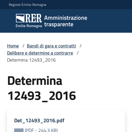
Vai al contenuto
Vai alla navigazione
Vai al footer
Regione Emilia-Romagna
Amministrazione
Amministrazione
trasparente
trasparente
Home
/
Bandi di gara e contratti
/
Sottosezioni
Delibere e determine a contrarre
/
Determina 12493_2016
Determina
Accesso
12493_2016
Det_12493_2016.pdf
(
PDF
-
244,3 KB
)