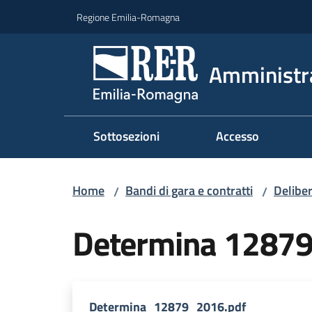
Vai al contenuto
Vai alla navigazione
Vai al footer
Regione Emilia-Romagna
Amministr
Sottosezioni
Accesso
Home
Bandi di gara e contratti
Deliber
/
/
Determina 1287
Determina_12879_2016.pdf