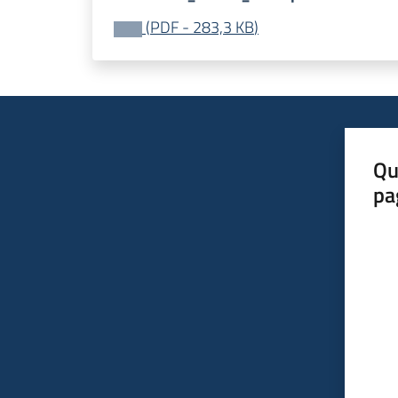
(
PDF
-
283,3 KB
)
Qu
pa
Valut