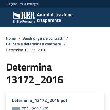
Vai al contenuto
Vai alla navigazione
Vai al footer
Regione Emilia-Romagna
Amministrazione
Amministrazione
trasparente
trasparente
Home
/
Bandi di gara e contratti
/
Sottosezioni
Delibere e determine a contrarre
/
Determina 13172_2016
Determina
Accesso
13172_2016
Determina_13172_2016.pdf
(
PDF
-
290,3 KB
)