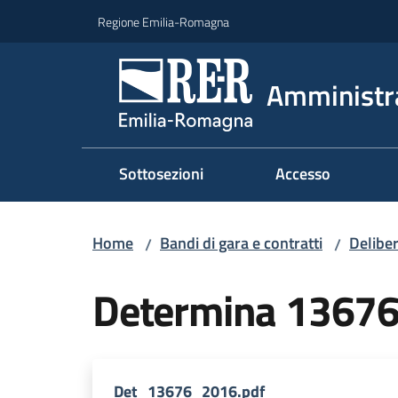
Vai al contenuto
Vai alla navigazione
Vai al footer
Regione Emilia-Romagna
Amministr
Sottosezioni
Accesso
Home
Bandi di gara e contratti
Deliber
/
/
Determina 1367
Det_13676_2016.pdf