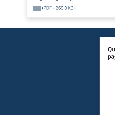
(
PDF
-
268,0 KB
)
Qu
pa
Valut