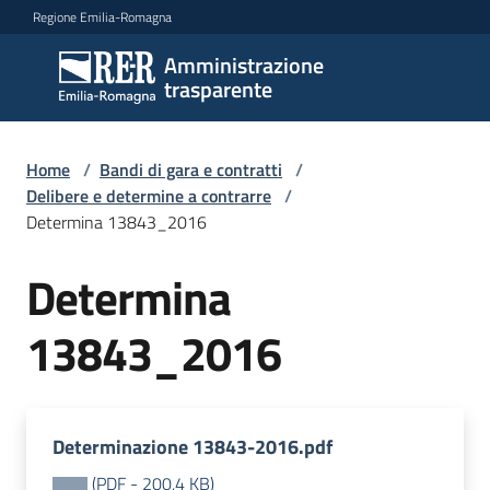
Vai al contenuto
Vai alla navigazione
Vai al footer
Regione Emilia-Romagna
Amministrazione
Amministrazione
trasparente
trasparente
Home
/
Bandi di gara e contratti
/
Sottosezioni
Delibere e determine a contrarre
/
Determina 13843_2016
Determina
Accesso
13843_2016
Determinazione 13843-2016.pdf
(
PDF
-
200,4 KB
)