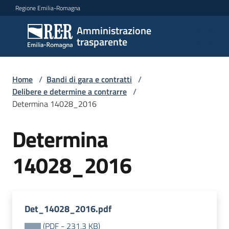
Vai al contenuto
Vai alla navigazione
Vai al footer
Regione Emilia-Romagna
Amministrazione
Amministrazione
trasparente
trasparente
Home
/
Bandi di gara e contratti
/
Sottosezioni
Delibere e determine a contrarre
/
Determina 14028_2016
Determina
Accesso
14028_2016
Det_14028_2016.pdf
(
PDF
-
231,3 KB
)