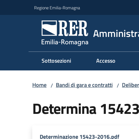
Vai al contenuto
Vai alla navigazione
Vai al footer
Regione Emilia-Romagna
Amministr
Sottosezioni
Accesso
Home
Bandi di gara e contratti
Deliber
/
/
Determina 1542
Determinazione 15423-2016.pdf