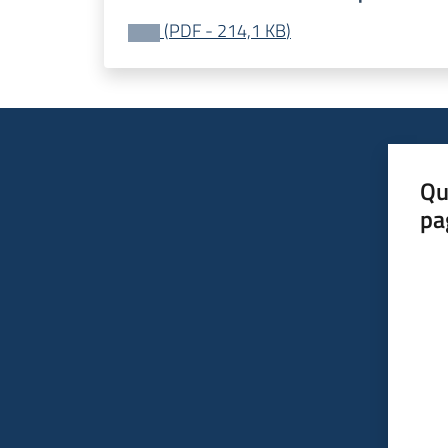
(
PDF
-
214,1 KB
)
Qu
pa
Valut