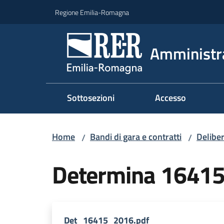
Vai al contenuto
Vai alla navigazione
Vai al footer
Regione Emilia-Romagna
Amministr
Sottosezioni
Accesso
Home
Bandi di gara e contratti
Deliber
/
/
Determina 1641
Det_16415_2016.pdf