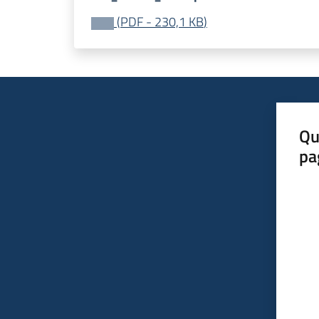
(
PDF
-
230,1 KB
)
Qu
pa
Valut