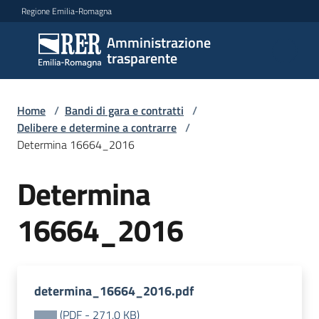
Vai al contenuto
Vai alla navigazione
Vai al footer
Regione Emilia-Romagna
Amministrazione
Amministrazione
trasparente
trasparente
Home
/
Bandi di gara e contratti
/
Sottosezioni
Delibere e determine a contrarre
/
Determina 16664_2016
Determina
Accesso
16664_2016
determina_16664_2016.pdf
(
PDF
-
271,0 KB
)