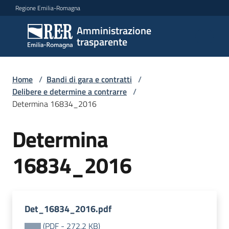
Vai al contenuto
Vai alla navigazione
Vai al footer
Regione Emilia-Romagna
Amministrazione
Amministrazione
trasparente
trasparente
Home
/
Bandi di gara e contratti
/
Sottosezioni
Delibere e determine a contrarre
/
Determina 16834_2016
Determina
Accesso
16834_2016
Det_16834_2016.pdf
(
PDF
-
272,2 KB
)