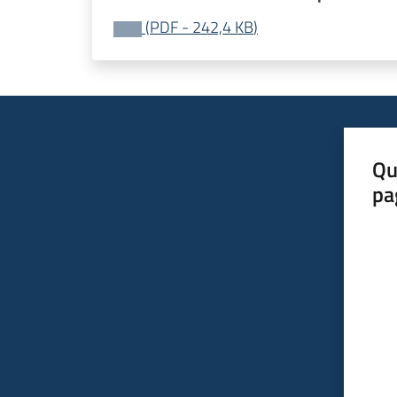
(
PDF
-
242,4 KB
)
Qu
pa
Valut