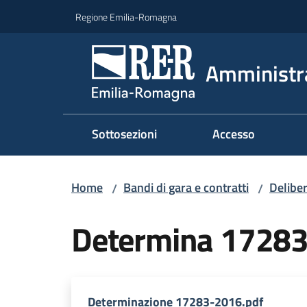
Vai al contenuto
Vai alla navigazione
Vai al footer
Regione Emilia-Romagna
Amministr
Sottosezioni
Accesso
Home
Bandi di gara e contratti
Deliber
/
/
Determina 1728
Determinazione 17283-2016.pdf