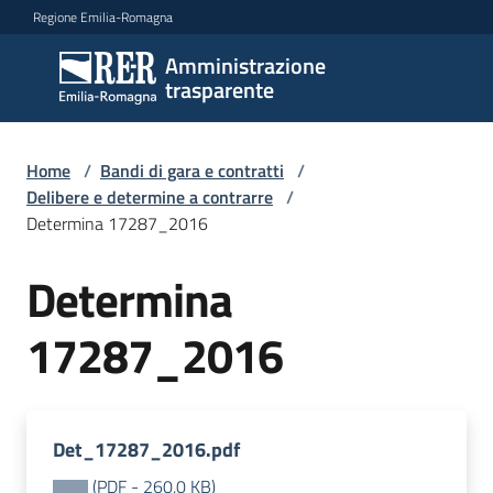
Vai al contenuto
Vai alla navigazione
Vai al footer
Regione Emilia-Romagna
Amministrazione
Amministrazione
trasparente
trasparente
Home
/
Bandi di gara e contratti
/
Sottosezioni
Delibere e determine a contrarre
/
Determina 17287_2016
Determina
Accesso
17287_2016
Det_17287_2016.pdf
(
PDF
-
260,0 KB
)