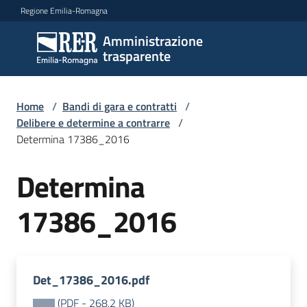
Vai al contenuto
Vai alla navigazione
Vai al footer
Regione Emilia-Romagna
Amministrazione
Amministrazione
trasparente
trasparente
Home
/
Bandi di gara e contratti
/
Sottosezioni
Delibere e determine a contrarre
/
Determina 17386_2016
Determina
Accesso
17386_2016
Det_17386_2016.pdf
(
PDF
-
268,2 KB
)