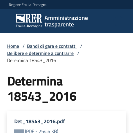
Vai al contenuto
Vai alla navigazione
Vai al footer
Regione Emilia-Romagna
Amministrazione
Amministrazione
trasparente
trasparente
Home
/
Bandi di gara e contratti
/
Sottosezioni
Delibere e determine a contrarre
/
Determina 18543_2016
Determina
Accesso
18543_2016
Det_18543_2016.pdf
(
PDF
-
254,6 KB
)