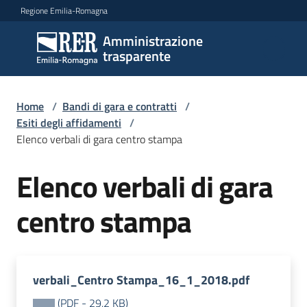
Vai al contenuto
Vai alla navigazione
Vai al footer
Regione Emilia-Romagna
Amministrazione
Amministrazione
trasparente
trasparente
Home
/
Bandi di gara e contratti
/
Sottosezioni
Esiti degli affidamenti
/
Elenco verbali di gara centro stampa
Elenco verbali di gara
Accesso
centro stampa
verbali_Centro Stampa_16_1_2018.pdf
(
PDF
-
29,2 KB
)