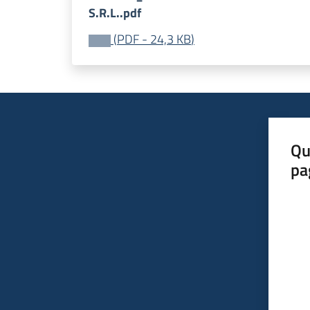
S.R.L..pdf
(
PDF
-
24,3 KB
)
Qu
pa
Valut