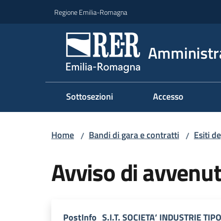
Vai al contenuto
Vai alla navigazione
Vai al footer
Regione Emilia-Romagna
Amministr
Sottosezioni
Accesso
Home
Bandi di gara e contratti
Esiti d
/
/
Avviso di avvenut
PostInfo_S.I.T. SOCIETA’ INDUSTRIE TI