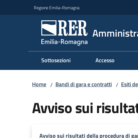
Vai al contenuto
Vai alla navigazione
Vai al footer
Regione Emilia-Romagna
Amministr
Sottosezioni
Accesso
Home
Bandi di gara e contratti
Esiti d
/
/
Avviso sui risult
Avviso sui risultati della procedura di 