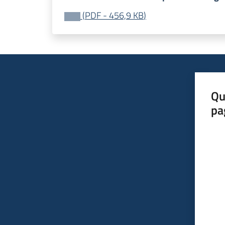
(
PDF
-
456,9 KB
)
Qu
pa
Valut