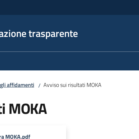
azione trasparente
egli affidamenti
Avviso sui risultati MOKA
/
ati MOKA
gara MOKA.pdf