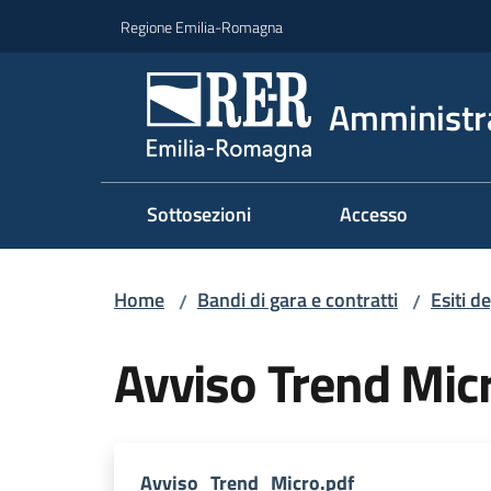
Vai al contenuto
Vai alla navigazione
Vai al footer
Regione Emilia-Romagna
Amministr
Sottosezioni
Accesso
Home
Bandi di gara e contratti
Esiti d
/
/
Avviso Trend Mic
Avviso_Trend_Micro.pdf