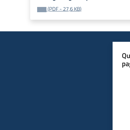
(
PDF
-
27,6 KB
)
Qu
pa
Valut