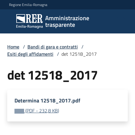
Vai al contenuto
Vai alla navigazione
Vai al footer
Regione Emilia-Romagna
Amministrazione
Amministrazione
trasparente
trasparente
Home
/
Bandi di gara e contratti
/
Sottosezioni
Esiti degli affidamenti
/
det 12518_2017
det 12518_2017
Accesso
Determina 12518_2017.pdf
(
PDF
-
232,8 KB
)