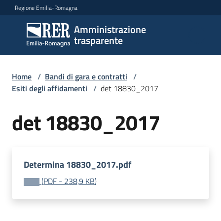
Vai al contenuto
Vai alla navigazione
Vai al footer
Regione Emilia-Romagna
Amministrazione
Amministrazione
trasparente
trasparente
Home
/
Bandi di gara e contratti
/
Sottosezioni
Esiti degli affidamenti
/
det 18830_2017
det 18830_2017
Accesso
Determina 18830_2017.pdf
(
PDF
-
238,9 KB
)