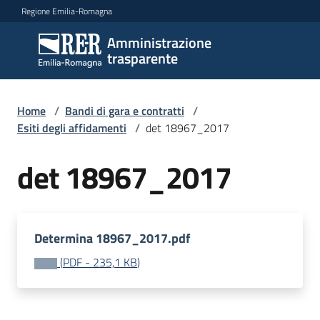
Vai al contenuto
Vai alla navigazione
Vai al footer
Regione Emilia-Romagna
Amministrazione
Amministrazione
trasparente
trasparente
Home
/
Bandi di gara e contratti
/
Sottosezioni
Esiti degli affidamenti
/
det 18967_2017
det 18967_2017
Accesso
Determina 18967_2017.pdf
(
PDF
-
235,1 KB
)