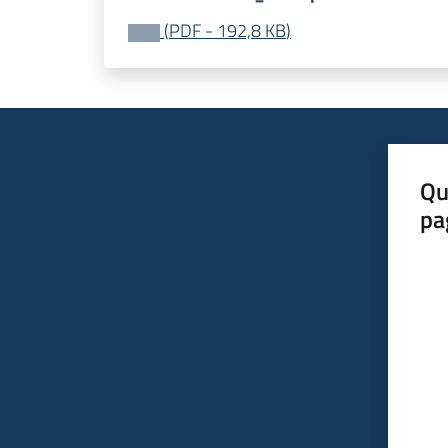
(
PDF
-
192,8 KB
)
Qu
pa
Valut