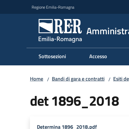
Vai al contenuto
Vai alla navigazione
Vai al footer
Regione Emilia-Romagna
Amministr
Sottosezioni
Accesso
Home
Bandi di gara e contratti
Esiti d
/
/
det 1896_2018
Determina 1896_2018.pdf