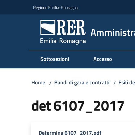
Vai al contenuto
Vai alla navigazione
Vai al footer
Regione Emilia-Romagna
Amministr
Sottosezioni
Accesso
Home
Bandi di gara e contratti
Esiti d
/
/
det 6107_2017
Determina 6107_2017.pdf