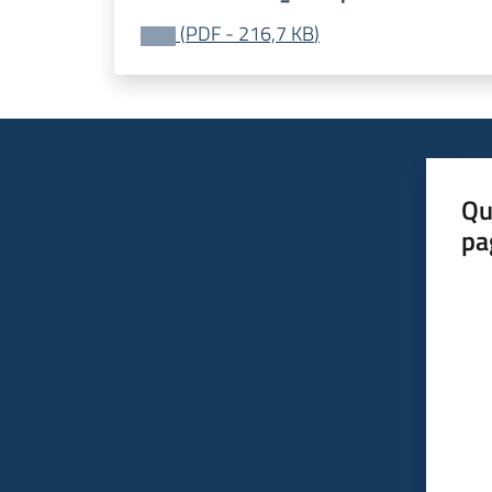
(
PDF
-
216,7 KB
)
Qu
pa
Valut