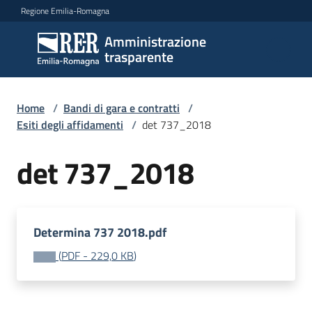
Vai al contenuto
Vai alla navigazione
Vai al footer
Regione Emilia-Romagna
Amministrazione
Amministrazione
trasparente
trasparente
Home
/
Bandi di gara e contratti
/
Sottosezioni
Esiti degli affidamenti
/
det 737_2018
det 737_2018
Accesso
Determina 737 2018.pdf
(
PDF
-
229,0 KB
)