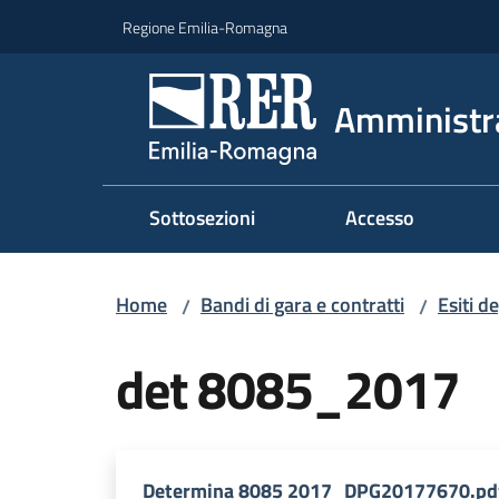
Vai al contenuto
Vai alla navigazione
Vai al footer
Regione Emilia-Romagna
Amministr
Sottosezioni
Accesso
Home
Bandi di gara e contratti
Esiti d
/
/
det 8085_2017
Determina 8085 2017_DPG20177670.pd