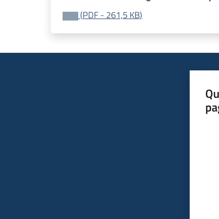
(
PDF
-
261,5 KB
)
Qu
pa
Valut